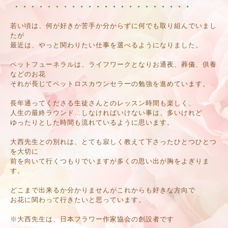
若い頃は、何が好きか苦手か
分からずに
何でも取り組んでいまし
たが
最近は、やっと関わりたい仕事を選べるようになりました。
ペットフューネラルは、ライフワークとなり
お通夜、葬儀、供養
などのお花
それが長じてペットロスカウンセラーの勉強を進めています。
長年通ってくださる生徒さんとのレッスン時間も楽しく、
人生の最終ラウンド…
しなければいけない事は、多いけれど
ゆったりとした時間も流れているように思います。
大西先生との別れは、とても寂しく
教えて下さったひとつひとつ
を大切に
前を向いて行くつもりでいますが
多くの思い出が胸をよぎりま
す。
どこまで出来るか分かりませんが
これからも好きな方向で
お花に関わって行きたいと思っています。
※大西先生は、日本フラワー作家協会の創設者です