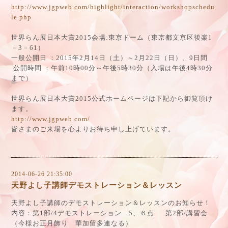
http://www.jgpweb.com/highlight/interaction/workshopschedu
le.php
世界らん展日本大賞2015会場:東京ドーム（東京都文京区後楽1
－3－61）
一般公開日 ：2015年2月14日（土）～2月22日（日）、9日間
公開時間 ：午前10時00分～午後5時30分（入場は午後4時30分
まで）
世界らん展日本大賞2015公式ホームページは下記から御覧頂け
ます。
http://www.jgpweb.com/
皆さまのご来場を心よりお待ち申し上げています。
2014-06-26 21:35:00
天野よし子講師デモストレーション＆レッスン
天野よし子講師のデモストレーション＆レッスンのお知らせ！
内容：第1部/4デモストレーション 5、６点 第2部/講習会
（今様お正月飾り 華加留多連なる）