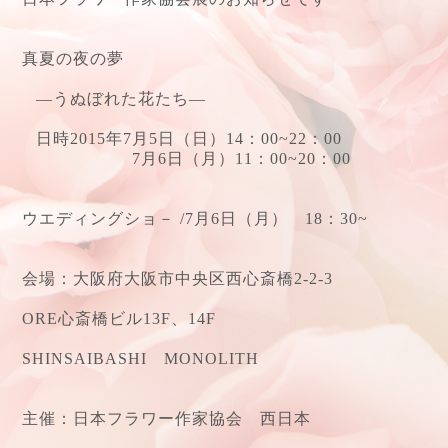
真夏の夜の夢
―うぬぼれた花たち―
日時
2015
年
7
月
5
日（日）
14
：
00~22
：
00
7
月
6
日（月）
11
：
00~20
：
00
ウエディングショ－ /
7
月
6
日（月）
18
：
30~
会場：大阪府大阪市中央区西心斎橋
2-2-3
ORE
心斎橋ビル
13F
、
14F
SHINSAIBASHI
MONOLITH
主催：日本フラワー作家協会 西日本