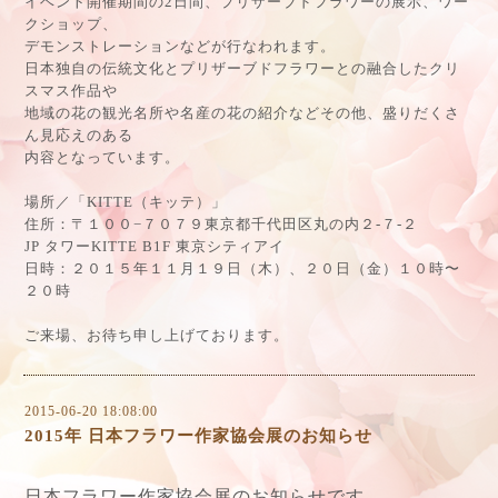
イベント開催期間の2日間、プリザーブドフラワーの展示、ワー
クショップ、
デモンストレーションなどが行なわれます。
日本独自の伝統文化とプリザーブドフラワーとの融合したクリ
スマス作品や
地域の花の観光名所や名産の花の紹介などその他、盛りだくさ
ん見応えのある
内容となっています。
場所／「KITTE（キッテ）」
住所：〒１００−７０７９東京都千代田区丸の内２-７-２
JP タワーKITTE B1F 東京シティアイ
日時：２０１５年１１月１９日（木）、２０日（金）１０時〜
２０時
ご来場、お待ち申し上げております。
2015-06-20 18:08:00
2015年 日本フラワー作家協会展のお知らせ
日本フラワー作家協会展のお知らせです